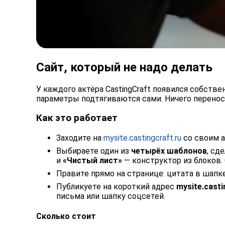
Сайт, который не надо делать
У каждого актёра CastingCraft появился собств
параметры подтягиваются сами. Ничего перенос
Как это работает
Заходите на
mysite.castingcraft.ru
со своим а
Выбираете один из
четырёх шаблонов
, сд
и
«Чистый лист»
— конструктор из блоков.
Правите прямо на странице: цитата в шапк
Публикуете на короткий адрес
mysite.cast
письма или шапку соцсетей.
Сколько стоит