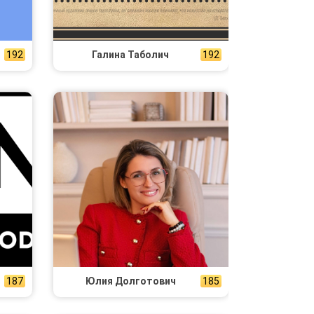
192
Галина Таболич
192
187
Юлия Долготович
185