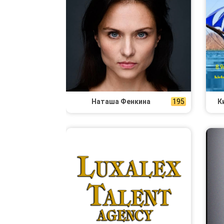
Наташа Фенкина
195
К