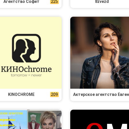
Агентство Софит
225
8zvezd
KINOCHROME
209