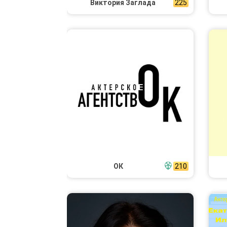
Виктория Заглада
225
ОК
210