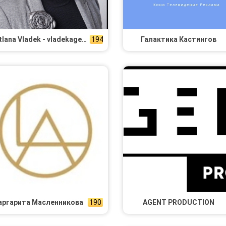
Svetlana Vladek - vladekagency.com
194
Галактика Кастингов
ргарита Масленникова
190
AGENT PRODUCTION