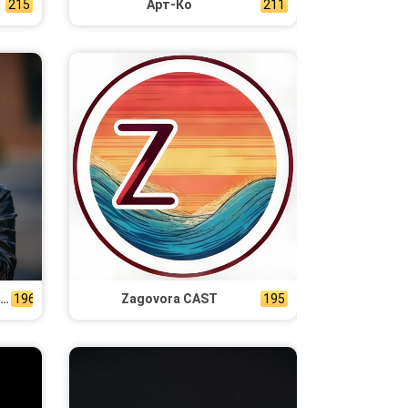
215
Арт-Ко
211
Актерское агентство Евгении Захарато
196
Zagovora CAST
195