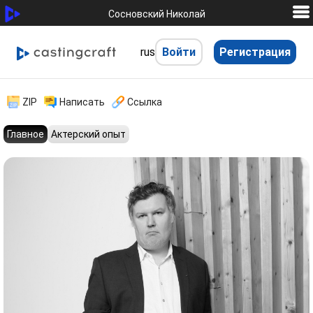
Сосновский Николай
rus
Войти
Регистрация
hhh
ZIP
Написать
Ссылка
Главное
Актерский опыт