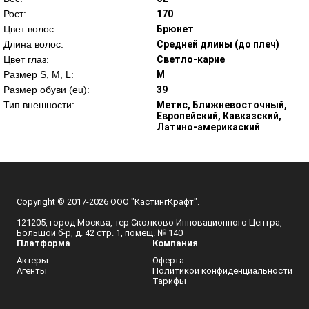
Рост:
170
Цвет волос:
Брюнет
Длина волос:
Средней длины (до плеч)
Цвет глаз:
Светло-карие
Размер S, M, L:
M
Размер обуви (eu):
39
Тип внешности:
Метис, Ближневосточный,
Европейский, Кавказский,
Латино-америкаский
Copyright © 2017-2026 ООО "КастингКрафт".
121205, город Москва, тер Сколково Инновационного Центра,
Большой б-р, д. 42 стр. 1, помещ. № 140
Платформа
Компания
Актеры
Оферта
Агенты
Политикой конфиденциальности
Тарифы