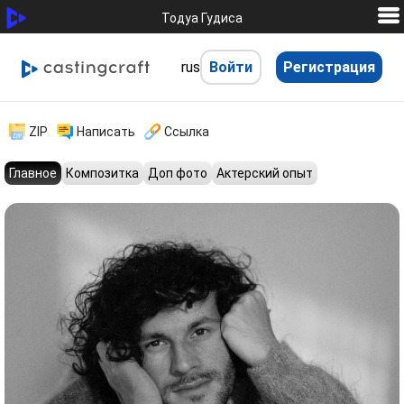
Тодуа Гудиса
rus
Войти
Регистрация
hhh
ZIP
Написать
Ссылка
Главное
Композитка
Доп фото
Актерский опыт