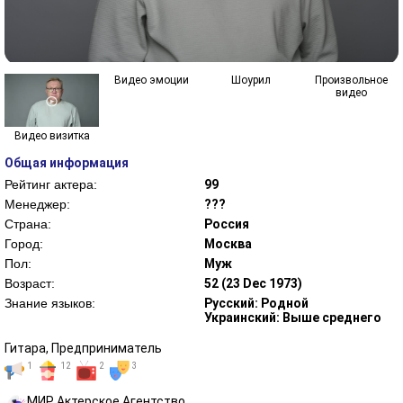
Видео эмоции
Шоурил
Произвольное
видео
Видео визитка
Общая информация
Рейтинг актера:
99
Менеджер:
???
Страна:
Россия
Город:
Москва
Пол:
Муж
Возраст:
52 (23 Dec 1973)
Знание языков:
Русский: Родной
Украинский: Выше среднего
Гитара, Предприниматель
1
12
2
3
MИР Актерское Агентство